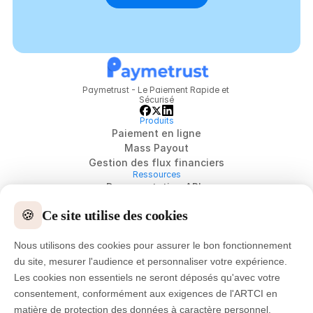
Paymetrust - Le Paiement Rapide et 
Sécurisé
Produits
Paiement en ligne
Mass Payout
Gestion des flux financiers
Ressources
Documentation APIs
Blog
🍪
Ce site utilise des cookies
Actualités & Médias
Témoignages clients
Nous utilisons des cookies pour assurer le bon fonctionnement
Support
Société
du site, mesurer l'audience et personnaliser votre expérience.
Qui sommes-nous
Les cookies non essentiels ne seront déposés qu'avec votre
Carrières
consentement, conformément aux exigences de l'ARTCI en
Notre culture
matière de protection des données à caractère personnel.