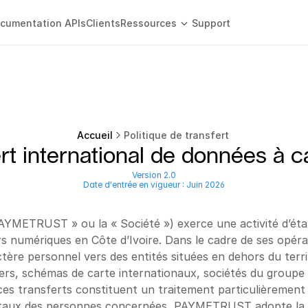
cumentation APIs
Clients
Ressources
Support
Accueil
Politique de transfert 
ert international de données à 
Version 2.0
Date d'entrée en vigueur : Juin 2026
METRUST » ou la « Société ») exerce une activité d’étab
rs numériques en Côte d’Ivoire. Dans le cadre de ses opérat
ère personnel vers des entités situées en dehors du territoi
iers, schémas de carte internationaux, sociétés du groupe 
s transferts constituent un traitement particulièrement se
entaux des personnes concernées, PAYMETRUST adopte la pr