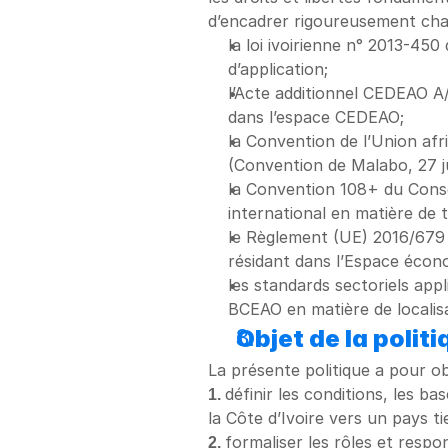
d’encadrer rigoureusement cha
la loi ivoirienne n° 2013-450
d’application;
l’Acte additionnel CEDEAO A/
dans l’espace CEDEAO;
la Convention de l’Union afr
(Convention de Malabo, 27 j
la Convention 108+ du Consei
international en matière de t
le Règlement (UE) 2016/679 
résidant dans l’Espace écon
les standards sectoriels app
BCEAO en matière de localisa
Objet de la polit
La présente politique a pour ob
1. 
définir les conditions, les b
la Côte d’Ivoire vers un pays tie
2. 
formaliser les rôles et resp