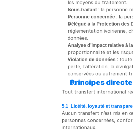
les moyens du traitement.
Sous-traitant : 
la personne m
Personne concernée : 
la per
Délégué à la Protection des
réglementation ivoirienne, c
données.
Analyse d’Impact relative à l
proportionnalité et les risq
Violation de données : 
toute 
perte, l’altération, la divul
conservées ou autrement tra
Principes direct
Tout transfert international r
5.1  Licéité, loyauté et transpar
Aucun transfert n’est mis en œu
personnes concernées, conformé
internationaux.