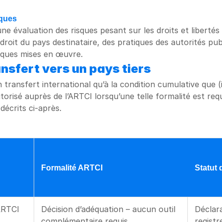
sques
’une évaluation des risques pesant sur les droits et libert
it du pays destinataire, des pratiques des autorités publi
iques mises en œuvre.
ansfert vers un pays tiers
sfert international qu’à la condition cumulative que (i) l
orisé auprès de l’ARTCI lorsqu’une telle formalité est requise
décrits ci-après.
Formalité ARTCI
Statut 
ARTCI
Décision d’adéquation – aucun outil 
Déclara
complémentaire requis
registr