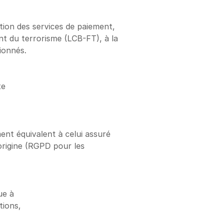
ion des services de paiement, 
nt du terrorisme (LCB-FT), à la 
tionnés.
te
nt équivalent à celui assuré 
’origine (RGPD pour les 
ue à
tions,