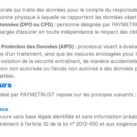
orale qui traite des données pour le compte du responsab
sonne physique à laquelle se rapportent les données objet
 Données (DPO ou CPD) : 
personne désignée par PAYMETRUS
hargée d’assurer en toute indépendance le respect des obli
a Protection des Données (AIPD) : 
processus visant à évaluer
ues d’un traitement, ainsi que les mesures envisagées pour 
violation de la sécurité entraînant, de manière accidentelle o
gation non autorisée ou l’accès non autorisé à des données 
itées.
eurs
éalisé par PAYMETRUST repose sur les principes suivants :
ence
vre sans base légale identifiée et sans information préalab
ment à l’article 32 de la loi n° 2013-450 et aux exigence