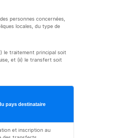
és des personnes concernées, 
ques locales, du type de 
e traitement principal soit 
, et (ii) le transfert soit 
du pays destinataire
tion et inscription au 
e des transferts