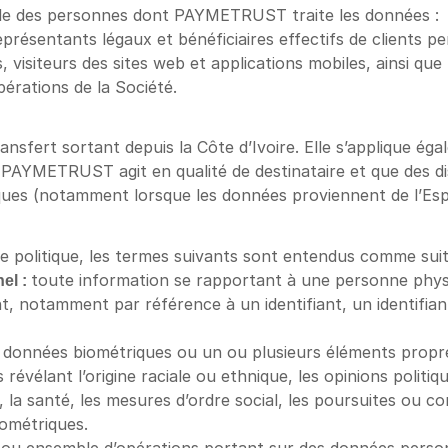
ble des personnes dont PAYMETRUST traite les données :
présentants légaux et bénéficiaires effectifs de clients p
s, visiteurs des sites web et applications mobiles, ainsi que
pérations de la Société.
ransfert sortant depuis la Côte d’Ivoire. Elle s’applique ég
 PAYMETRUST agit en qualité de destinataire et que des di
iques (notamment lorsque les données proviennent de l’E
te politique, les termes suivants sont entendus comme suit
l : 
toute information se rapportant à une personne physiqu
, notamment par référence à un identifiant, un identifian
 données biométriques ou un ou plusieurs éléments propre
révélant l’origine raciale ou ethnique, les opinions politiqu
e, la santé, les mesures d’ordre social, les poursuites ou c
iométriques.