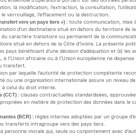
ou ensemble d’opérations portant sur des données personnel
ion, la modification, l’extraction, la consultation, l’utilisa
le verrouillage, l’effacement ou la destruction.
ransfert vers un pays tiers ») : 
toute communication, mise à 
ation d’un destinataire situé en dehors du territoire de la C
du caractère transitoire ou permanent de la communicati
itoire situé en dehors de la Côte d’Ivoire. La présente pol
 les pays bénéficiant d’une décision d’adéquation et (ii) les
 à l’Union africaine ou à l’Union européenne ne dispense 
u transfert.
sion par laquelle l’autorité de protection compétente recon
ivité ou une organisation internationale assure un niveau d
à celui du droit interne.
 (CCT) : 
clauses contractuelles standardisées, approuvées 
propriées en matière de protection des données dans le ca
nantes (BCR) : 
règles internes adoptées par un groupe d’en
s transferts intragroupe vers des pays tiers.
la personne morale qui, seule ou conjointement avec d’autre