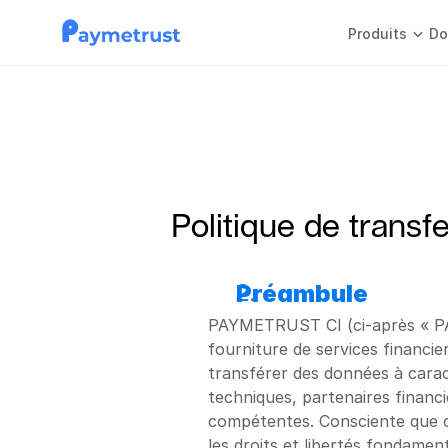
Produits
Do
Politique de transf
Préambule
PAYMETRUST CI (ci-après « PAY
fourniture de services financie
transférer des données à caract
techniques, partenaires financ
compétentes. Consciente que ce
les droits et libertés fondam