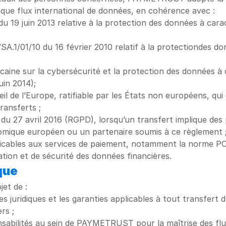
que flux international de données, en cohérence avec :
 du 19 juin 2013 relative à la protection des données à cara
SA.1/01/10 du 16 février 2010 relatif à la protectiondes d
icaine sur la cybersécurité et la protection des données à
uin 2014);
l de l’Europe, ratifiable par les États non européens, qui 
ransferts ;
du 27 avril 2016 (RGPD), lorsqu’un transfert implique des
omique européen ou un partenaire soumis à ce règlement 
licables aux services de paiement, notamment la norme PCI
tion et de sécurité des données financières.
ique
jet de :
ases juridiques et les garanties applicables à tout transfert
rs ;
onsabilités au sein de PAYMETRUST pour la maîtrise des flu