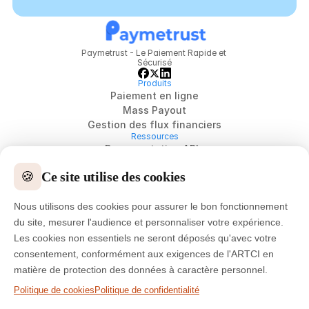
Paymetrust - Le Paiement Rapide et 
Sécurisé
Produits
Paiement en ligne
Mass Payout
Gestion des flux financiers
Ressources
Documentation APIs
Blog
🍪
Ce site utilise des cookies
Actualités & Médias
Témoignages clients
Nous utilisons des cookies pour assurer le bon fonctionnement
Support
Société
du site, mesurer l'audience et personnaliser votre expérience.
Qui sommes-nous
Les cookies non essentiels ne seront déposés qu'avec votre
Carrières
consentement, conformément aux exigences de l'ARTCI en
Notre culture
matière de protection des données à caractère personnel.
Conditions générales
Politique de cookies
Politique de confidentialité
Politique de confidentialité
Politique de transfert 